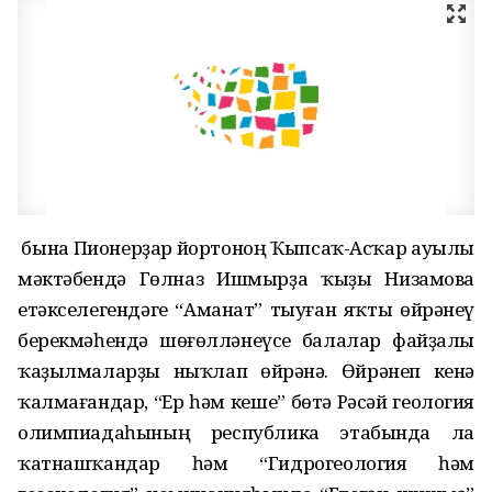
Ә бына Пионерҙар йортоноң Ҡыпсаҡ-Асҡар ауылы
мәктәбендә Гөлназ Ишмырҙа ҡыҙы Низамова
етәкселегендәге “Аманат” тыуған яҡты өйрәнеү
берекмәһендә шөғөлләнеүсе балалар файҙалы
ҡаҙылмаларҙы ныҡлап өйрәнә. Өйрәнеп кенә
ҡалмағандар, “Ер һәм кеше” бөтә Рәсәй геология
олимпиадаһының республика этабында ла
ҡатнашҡандар һәм “Гидрогеология һәм