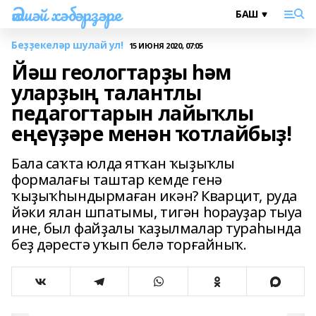
Әлшәй хәбәрҙәре
Беҙҙекеләр шулай ул!
15 ИЮНЯ 2020, 07:05
Йәш геологтарҙы һәм
уларҙың талантлы
педагогтарын лайыҡлы
еңеүҙәре менән ҡотлайбыҙ!
Бала саҡта юлда ятҡан ҡыҙыҡлы
формалағы таштар кемде генә
ҡыҙыҡһындырмаған икән? Кварцит, руда
йәки ялан шпатымы, тигән һорауҙар тыуа
ине, был файҙалы ҡаҙылмалар тураһында
беҙ дәрестә уҡып белә торғайныҡ.