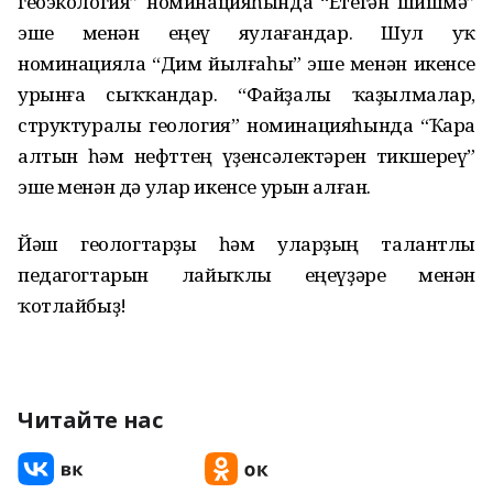
геоэкология” номинацияһында “Етегән шишмә”
эше менән еңеү яулағандар. Шул уҡ
номинацияла “Дим йылғаһы” эше менән икенсе
урынға сыҡҡандар. “Файҙалы ҡаҙылмалар,
структуралы геология” номинацияһында “Ҡара
алтын һәм нефттең үҙенсәлектәрен тикшереү”
эше менән дә улар икенсе урын алған.
Йәш геологтарҙы һәм уларҙың талантлы
педагогтарын лайыҡлы еңеүҙәре менән
ҡотлайбыҙ!
Читайте нас