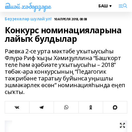
Әлшәй хәбәрҙәре
Беҙҙекеләр шулай ул!
10 АПРЕЛЯ 2018, 08:08
Конкурс номинацияларына
лайыҡ булдылар
Раевка 2-се урта мәктәбе уҡытыусыһы
Флүрә Риф ҡыҙы Хәмиҙуллина “Башҡорт
теле һәм әҙәбиәте уҡытыусыһы – 2018”
төбәк-ара конкурсының “Педагогик
тәжрибәне таратыу буйынса уңышлы
эшмәкәрлек өсөн” номинацияһында еңеп
сыҡты.