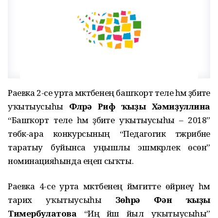
Раевка 2-се урта мәктәбенең башҡорт теле һәм әҙәбиәте
уҡытыусыһы
Флүрә Риф ҡыҙы Хәмиҙуллина
“Башҡорт теле һәм әҙәбиәте уҡытыусыһы – 2018”
төбәк-ара конкурсының “Педагогик тәжрибәне
таратыу буйынса уңышлы эшмәкәрлек өсөн”
номинацияһында еңеп сыҡты.
Раевка 4-се урта мәктәбенең йәмғиәтте өйрәнеү һәм
тарих уҡытыусыһы
Зөһрә Фән ҡыҙы
Тимербулатова
“Иң йәш йыл уҡытыусыһы”