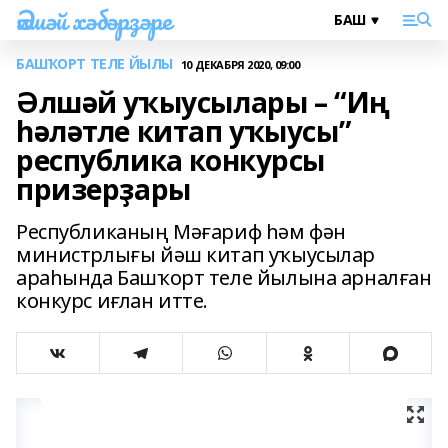
Әлшәй хәбәрҙәре
БАШҠОРТ ТЕЛЕ ЙЫЛЫ
10 ДЕКАБРЯ 2020, 09:00
Әлшәй уҡыусылары – “Иң
һәләтле китап уҡыусы”
республика конкурсы
призерҙары
Республиканың Мәғариф һәм фән
министрлығы йәш китап уҡыусылар
араһында Башҡорт теле йылына арналған
конкурс иғлан итте.