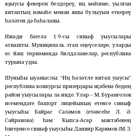
яҙыусы фекерен белдереү, иң мөһиме, уҡылған
китаптың нәмәһе менән яҡшы булыуын еткереү
һәләтен дә баһаланы.
Ижади бәгелә 1-9-сы синыф уҡыусылары
ҡатнашты. Муниципаль этап еңеүселәре, уларҙы
өс йәш төркөмөндә билдәләнеләр, республика
турына уҙҙы.
Шуныһы ҡыуаныслы: “Иң һәләтле китап уҡыусы”
республика конкурсы призерҙары иҫәбенә беҙҙең
район уҡыусылары ла инде. Улар – М. Буранғолов
исемендәге башҡорт лицейының етенсе синыф
уҡыусыһы Байрас Сәләмов (етәксеһе Л. Ә.
Сайранова) һәм Ҡыпсаҡ-Асҡар мәктәбенең
һигеҙенсе синыф уҡыусыһы Данияр Кәримов (М. З.