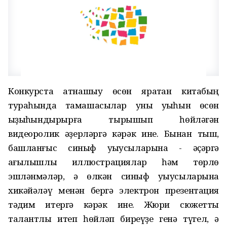
Конкурста ҡатнашыу өсөн яратҡан китабың
тураһында тамашасылар уны уҡыһын өсөн
ҡыҙыҡһындырырға тырышып һөйләгән
видеоролик әҙерләргә кәрәк ине. Бынан тыш,
башланғыс синыф уҡыусыларына - әҫәргә
ҡағылышлы иллюстрациялар һәм төрлө
эшләнмәләр, ә өлкән синыф уҡыусыларына
хикәйәләү менән бергә электрон презентация
тәҡдим итергә кәрәк ине. Жюри сюжетты
талантлы итеп һөйләп биреүҙе генә түгел, ә