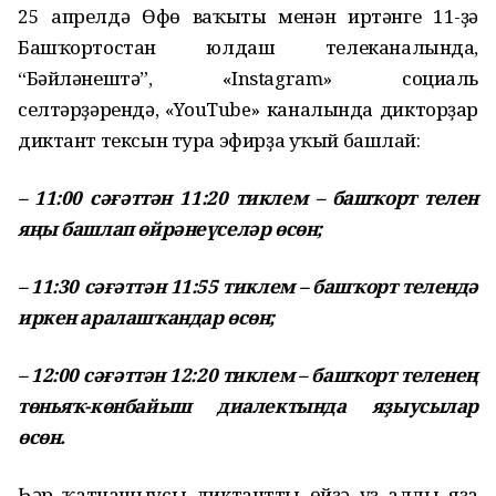
25 апрелдә Өфө ваҡыты менән иртәнге 11-ҙә
Башҡортостан юлдаш телеканалында,
“Бәйләнештә”, «Instagram» социаль
селтәрҙәрендә, «YouTube» каналында дикторҙар
диктант тексын тура эфирҙа уҡый башлай:
– 11:00 сәғәттән 11:20 тиклем – башҡорт телен
яңы башлап өйрәнеүселәр өсөн;
– 11:30 сәғәттән 11:55 тиклем – башҡорт телендә
иркен аралашҡандар өсөн;
– 12:00 сәғәттән 12:20 тиклем – башҡорт теленең
төньяҡ-көнбайыш диалектында яҙыусылар
өсөн.
Һәр ҡатнашыусы диктантты өйҙә үҙ аллы яҙа