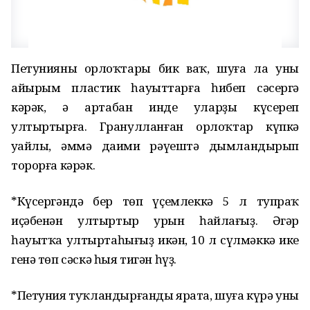
Петунияның орлоҡтары бик ваҡ, шуға ла уны
айырым пластик һауыттарға һибеп сәсергә
кәрәк, ә артабан инде уларҙы күсереп
ултыртырға. Гранулланған орлоҡтар күпкә
уңайлы, әммә даими рәүештә дымландырып
торорға кәрәк.
*Күсергәндә бер төп үҫемлеккә 5 л тупраҡ
иҫәбенән ултыртыр урын һайлағыҙ. Әгәр
һауытҡа ултыртаһығыҙ икән, 10 л сүлмәккә ике
генә төп сәскә һыя тигән һүҙ.
*Петуния туҡландырғанды ярата, шуға күрә уны