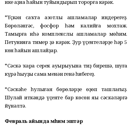
ике аҙна һайын туйындырып торорға кәрәк.
*Үҫкән саҡта азотлы ашламалар индерегеҙ.
Бөрөләнгәс, фосфор һәм калийға мохтаж.
Тамырға иһә комплекслы ашламалар мөһим.
Петунияға тимер ҙә кәрәк. Ҙур үҫентеләрҙе һәр 5
көн һайын ашлайҙар.
*Сәскә ҡара серек ауырыуына тиҙ бирешә, шуға
күрә һыуҙы сама менән генә һибегеҙ.
*Сәскәһе һулыған бөрөләрҙе өҙөп ташлағыҙ.
Шулай иткәндә үҫенте бар көсөн яңы сәскәләргә
йүнәлтә.
Февраль айында мөһим эштәр