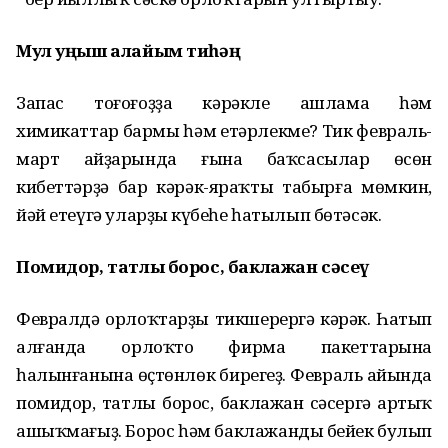
Мул уңыш алайым тиһәң
Запас тоғоғоҙҙа кәрәкле ашлама һәм
химикаттар бармы һәм етәрлекме? Тик февраль-
март айҙарында ғына баҡсасылар өсөн
кибеттәрҙә бар кәрәк-яраҡты табырға мөмкин,
йәй етеүгә уларҙың күбеһе һатылып бөтәсәк.
Помидор, татлы борос, баклажан сәсеү
Февралдә орлоҡтарҙы тикшерергә кәрәк. Һатып
алғанда орлоҡтоң фирма пакеттарына
һалынғанына өҫтөнлөк бирегеҙ. Февраль айында
помидор, татлы борос, баклажан сәсергә артыҡ
ашыҡмағыҙ. Борос һәм баклажандың бейек булып