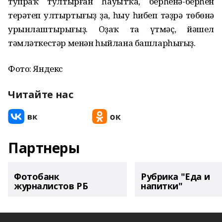
тупраҡ тултырған һауытҡа, берһенә-берһен
терәтеп ултыртығыҙ ҙа, һыу һибеп тәҙрә төбөнә
урынлаштырығыҙ. Оҙаҡ та үтмәҫ, йәшел
тәмләткестәр менән һыйлана башларһығыҙ.
Фото: Яндекс
Читайте нас
Партнеры
Фотобанк
Рубрика "Еда и
журналистов РБ
напитки"