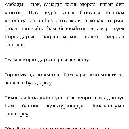
Арбаңды - йәй, санаңды ҡыш әҙерлә, тигән бит
халыҡ. Шуға күрә ысын баҡсасы ҡышҡы
көндәрҙә лә эшһеҙ ултырмай, ә көрәк, тырма,
баҡса ҡайсыһы һәм бысҡыһын, секатор кеүек
ҡоралдарын ҡараштырып, йәйгә әҙерләй
башлай.
*Баҡса ҡоралдарына ревизия яһау;
*орлоҡтар, ашламалар һәм кәрәкле химикаттар
запасын булдырыу;
*ҡышҡы һаҡлауға ҡуйылған георгин, гладиолус
һәм башҡа культураларҙың һаҡланыуын
тикшереү;
*бер йыллыҡ сәскә орлоҡтарын ултыртыу.