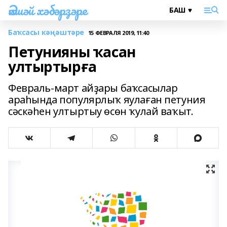
Әлшәй хәбәрҙәре
Баҡсасы кәңәштәре
15 ФЕВРАЛЯ 2019, 11:40
Петунияны ҡасан
ултыртырға
Февраль-март айҙары баҡсасылар
араһында популярлыҡ яулаған петуния
сәскәһен ултыртыу өсөн ҡулай ваҡыт.