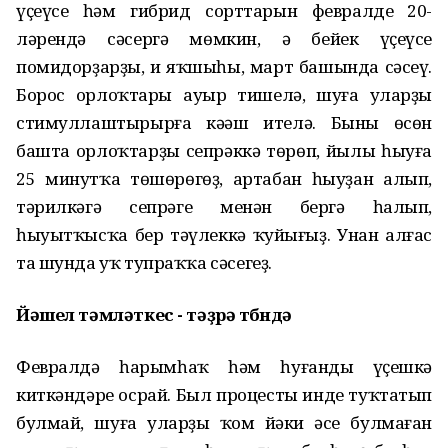
үҫеүсе һәм гибрид сорттарын февралдең 20-
ләрендә сәсергә мөмкин, ә бейек үҫеүсе
помидорҙарҙы, иң яҡшыһы, март башында сәсеү.
Борос орлоҡтары ауыр тишелә, шуға уларҙы
стимуллаштырырға кәңәш ителә. Бының өсөн
башта орлоҡтарҙы сепрәккә төрөп, йылы һыуға
25 минутҡа төшөрөгөҙ, артабан һыуҙан алып,
тәрилкәгә сепрәге менән бергә һалып,
һыуытҡысҡа бер тәүлеккә ҡуйығыҙ. Унан алғас
та шунда уҡ тупраҡҡа сәсегеҙ.
Йәшел тәмләткес - тәҙрә төбөндә
Февралдә һарымһаҡ һәм һуғандың үҫешкә
киткәндәре осрай. Был процесты инде туҡтатып
булмай, шуға уларҙы ҡом йәки әсе булмаған