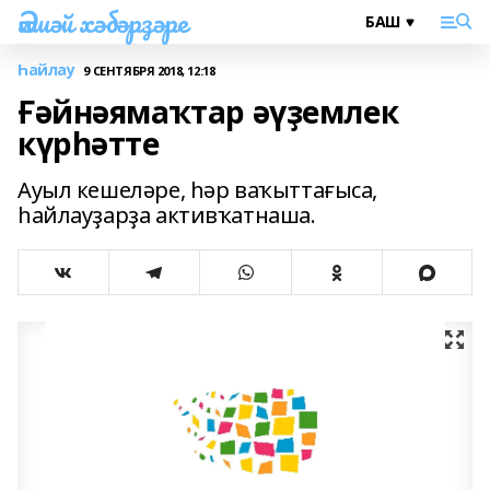
Әлшәй хәбәрҙәре
Һайлау
9 СЕНТЯБРЯ 2018, 12:18
Ғәйнәямаҡтар әүҙемлек
күрһәтте
Ауыл кешеләре, һәр ваҡыттағыса,
һайлауҙарҙа активҡатнаша.