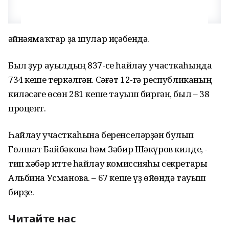
Ғәйнәямаҡтар ҙа шулар иҫәбендә.
Был ҙур ауылдың 837-се һайлау участкаһында
734 кеше теркәлгән. Сәғәт 12-гә республиканың
киләсәге өсөн 281 кеше тауыш биргән, был – 38
процент.
Һайлау участкаһына беренселәрҙән булып
Гөлшат Байбәкова һәм Зәбир Шәкүров килде, -
тип хәбәр итте һайлау комиссияһы секретары
Альбина Усманова. – 67 кеше үҙ өйөндә тауыш
бирҙе.
Читайте нас