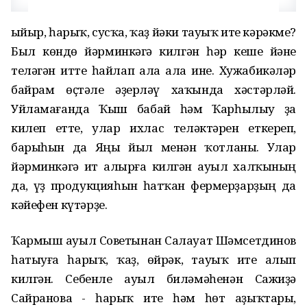
Һыйыр, һарыҡ, сусҡа, ҡаҙ йәки тауыҡ ите кәрәкме?
Был көндө йәрминкәгә килгән һәр кеше йәне
теләгән итте һайлап ала ала ине. Хужабикәләр
байрам өҫтәле әҙерләү хаҡында хәстәрләй.
Уйламағанда Ҡыш бабай һәм Ҡарһылыу ҙа
килеп етте, улар ихлас теләктәрен еткереп,
барыһын да Яңы йыл менән ҡотланы. Улар
йәрминкәгә ит алырға килгән ауыл халҡының
да, үҙ продукцияһын һатҡан фермерҙарҙың да
кәйефен күтәрҙе.
Ҡармыш ауыл Советынан Салауат Шәмсетдинов
һатыуға һарыҡ, ҡаҙ, өйрәк, тауыҡ ите алып
килгән. Себенле ауыл биләмәһенән Сажиҙә
Сайранова - һарыҡ ите һәм һөт аҙыҡтары,