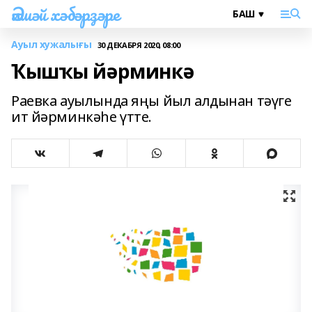
Әлшәй хәбәрҙәре
Ауыл хужалығы
30 ДЕКАБРЯ 2020, 08:00
Ҡышҡы йәрминкә
Раевка ауылында яңы йыл алдынан тәүге
ит йәрминкәһе үтте.