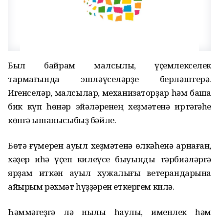
Был байрам малсылыҡ, үҫемлекселек
тармағында эшләүселәрҙе берләштерә.
Игенселәр, малсылар, механизаторҙар һәм башҡа
бик күп һөнәр эйәләренең хеҙмәтенә иртәгәһе
көнгә ышанысыбыҙ бәйле.
Бөтә ғүмерен ауыл хеҙмәтенә өлкәһенә арнаған,
хәҙер иһә үҫеп килеүсе быуынды тәрбиәләргә
ярҙам иткән ауыл хужалығы ветерандарына
айырым рәхмәт һүҙҙәрен еткергем килә.
Һәммәгеҙгә лә ныҡлы һаулыҡ, именлек һәм