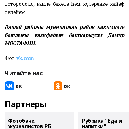
тотороҡлолоҡ, ғаилә бәхете һәм күтәренке кәйеф
теләйем!
Әлшәй районы муниципаль район хакимиәте
башлығы вазифаһын башҡарыусы Дамир
МОСТАФИН
.
Фот:
vk.com
Читайте нас
Партнеры
Фотобанк
Рубрика "Еда и
журналистов РБ
напитки"