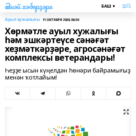
Әлшәй хәбәрҙәре
Ауыл хужалығы
11 ОКТЯБРЯ 2020, 06:30
Хөрмәтле ауыл хужалығы
һәм эшкәртеүсе сәнәғәт
хеҙмәткәрҙәре, агросәнәғәт
комплексы ветерандары!
Һеҙҙе ысын күңелдән һөнәри байрамығыҙ
менән ҡотлайым!