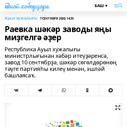
Әлшәй хәбәрҙәре
Ауыл хужалығы
7 СЕНТЯБРЯ 2020, 14:35
Раевка шәкәр заводы яңы
миҙгелгә әҙер
Республика Ауыл хужалығы
министрлығынан хәбәр итеүҙәренсә,
завод 10 сентябрҙә, шәкәр сөгөлдөрөнөң
тәүге партияһы килеү менән, эшләй
башлаясаҡ.