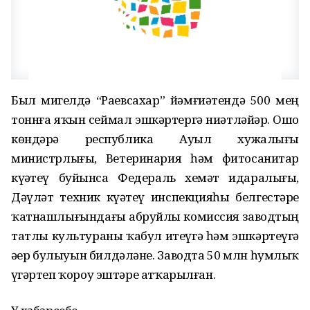
Был миҙгелдә “Раевсахар” йәмғиәтендә 500 мең
тоннға яҡын сеймал эшкәртергә ниәтләйҙәр. Ошо
көндәрҙә республика Ауыл хужалығы
министрлығы, Ветеринария һәм фитосанитар
күҙәтеү буйынса Федераль хеҙмәт идаралығы,
Дәүләт техник күҙәтеү инспекцияһы белгестәре
ҡатнашлығындағы абруйлы комиссия заводтың
татлы культураны ҡабул итеүгә һәм эшкәртеүгә
әҙер булыуын билдәләне. Заводта 50 млн һумлыҡ
үҙгәртеп ҡороу эштәре атҡарылған.