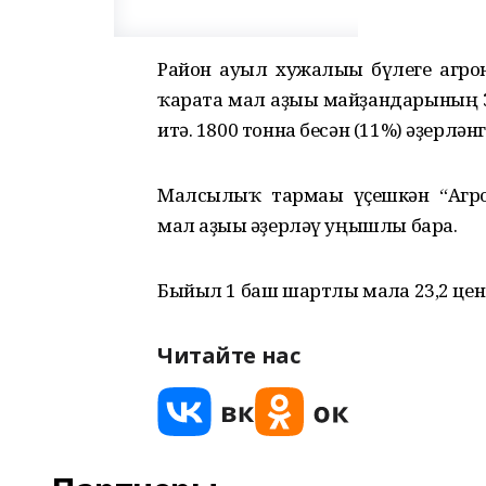
Район ауыл хужалығы бүлеге агро
ҡарата мал аҙығы майҙандарының 3
итә. 1800 тонна бесән (11%) әҙерлән
Малсылыҡ тармағы үҫешкән “Агроко
мал аҙығы әҙерләү уңышлы бара.
Быйыл 1 баш шартлы малға 23,2 цен
Читайте нас