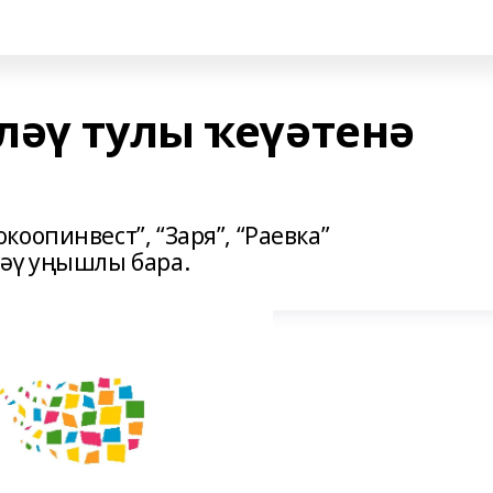
ләү тулы ҡеүәтенә
оопинвест”, “Заря”, “Раевка”
ләү уңышлы бара.