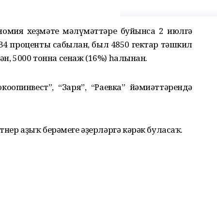
номия хеҙмәте мәғлүмәттәре буйынса 2 июлгә
4 проценты сабылған, был 4850 гектар тәшкил
гән, 5000 тонна сенаж (16%) һалынған.
опинвест”, “Заря”, “Раевка” йәмғиәттәрендә
тнер аҙыҡ берәмеге әҙерләргә кәрәк буласаҡ.