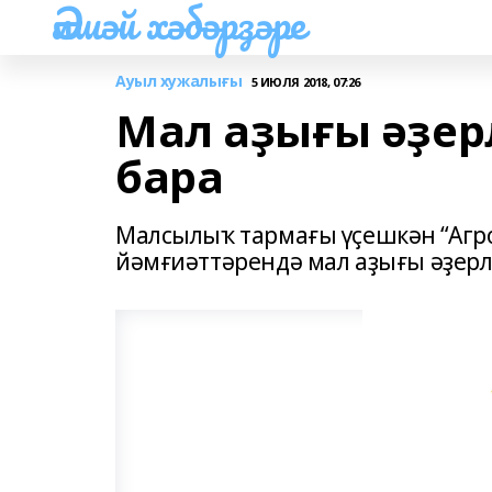
Әлшәй хәбәрҙәре
Ауыл хужалығы
5 ИЮЛЯ 2018, 07:26
Мал аҙығы әҙер
бара
Малсылыҡ тармағы үҫешкән “Агрок
йәмғиәттәрендә мал аҙығы әҙер