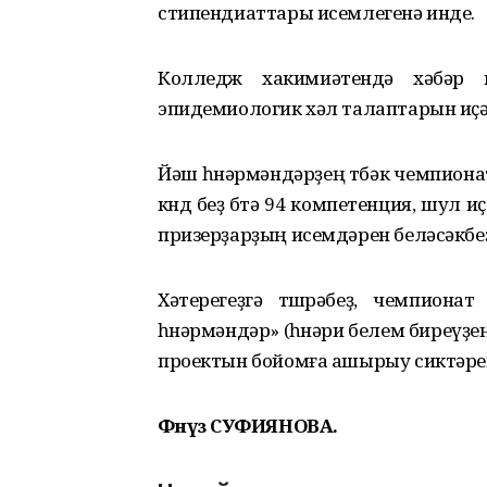
стипендиаттары исемлегенә инде.
Колледж хакимиәтендә хәбәр и
эпидемиологик хәл талаптарын иҫ
Йәш һөнәрмәндәрҙең төбәк чемпион
көндө беҙ бөтә 94 компетенция, шул
призерҙарҙың исемдәрен беләсәкбеҙ
Хәтерегеҙгә төшөрәбеҙ, чемпио
һөнәрмәндәр» (һөнәри белем биреүҙ
проектын бойомға ашырыу сиктәрен
Фәнүзә
СУФИЯНОВА.