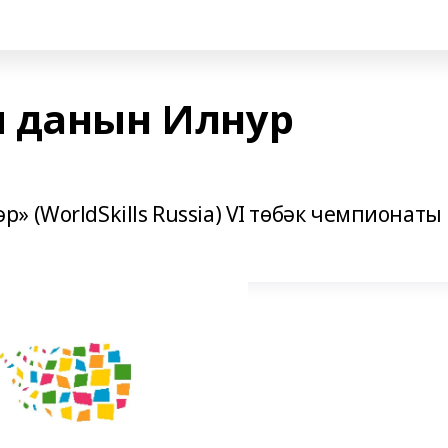
 данын Илнур
 (WorldSkills Russia) VI төбәк чемпионаты