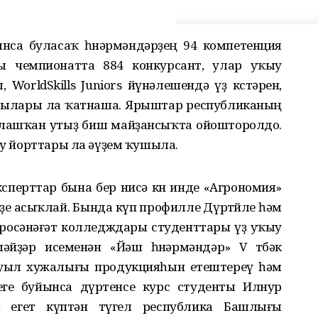
ынса буласаҡ һөнәрмәндәрҙең 94 компетенция
 чемпионатта 884 конкурсант, улар уҡыу
WorldSkills Juniors йүнәлешендә үҙ көстәрен,
сылары ла ҡатнаша. Ярыштар республиканың
нлашҡан утыҙ биш майҙансыҡта ойошторолдо.
ҡыу йорттары ла әүҙем ҡушыла.
сперттар бына бер нисә көн инде «Агрономия»
рҙе асыҡлай. Бында күп профилле Дүртөйле һәм
гросәнәғәт колледждары студенттары үҙ уҡыу
йҙәр исеменән «Йәш һөнәрмәндәр» V төбәк
Ауыл хужалығы продукцияһын етештереү һәм
еге буйынса дүртенсе курс студенты Илнур
 егет күптән түгел республика Башлығы