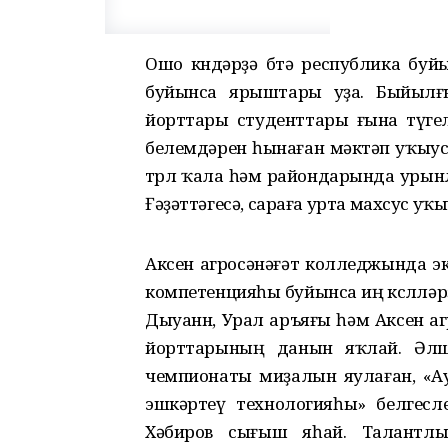
Ошо көндәрҙә бөтә республика буй
буйынса ярыштары уҙа. Быйылғы
йорттары студенттары ғына түгел, 
белемдәрен һынаған мәктәп уҡыу
төрлө ҡала һәм райондарында уры
Ғәҙәттәгесә, сараға урта махсус у
Аксен агросәнәғәт колледжында эк
компетенцияһы буйынса иң көслөлә
Дыуанн, Урал аръяғы һәм Аксен а
йорттарының данын яҡлай. Әлшә
чемпионаты миҙалын яулаған, «
эшкәртеү технологияһы» белгесл
Хәбиров сығыш яһай. Талантлы