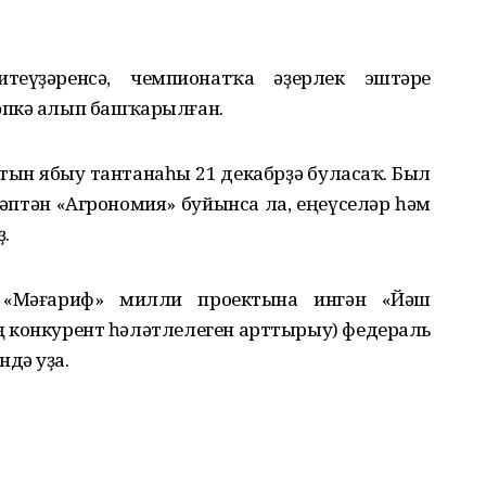
теүҙәренсә, чемпионатҡа әҙерлек эштәре
әпкә алып башҡарылған.
атын ябыу тантанаһы 21 декабрҙә буласаҡ. Был
 иҫәптән «Агрономия» буйынса ла, еңеүселәр һәм
.
нат «Мәғариф» милли проектына ингән «Йәш
ең конкурент һәләтлелеген арттырыу) федераль
дә уҙа.