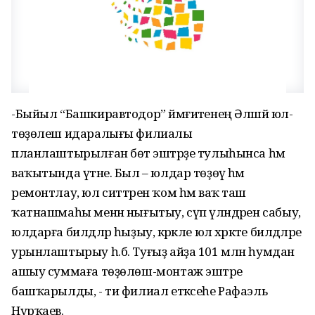
-Быйыл “Башкиравтодор” йәмғиәтенең Әлшәй юл-
төҙөлеш идаралығы филиалы
планлаштырылған бөтә эштәрҙе тулыһынса һәм
ваҡытында үтәне. Был – юлдар төҙөү һәм
ремонтлау, юл ситтәрен ҡом һәм ваҡ таш
ҡатнашмаһы менән нығытыу, сүп үләндәрен сабыу,
юлдарға билдәләр һыҙыу, кәрәкле юл хәрәкәте билдәләре
урынлаштырыу һ.б. Туғыҙ айҙа 101 млн һумдан
ашыу суммаға төҙөлөш-монтаж эштәре
башҡарылды, - ти филиал етәксеһе Рафаэль
Нурҡаев.