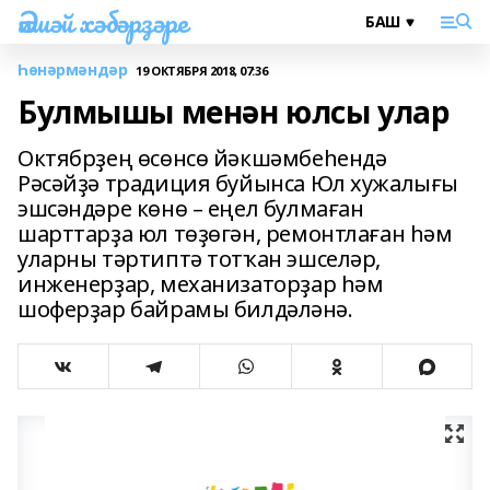
Әлшәй хәбәрҙәре
Һөнәрмәндәр
19 ОКТЯБРЯ 2018, 07:36
Булмышы менән юлсы улар
Октябрҙең өсөнсө йәкшәмбеһендә
Рәсәйҙә традиция буйынса Юл хужалығы
эшсәндәре көнө – еңел булмаған
шарттарҙа юл төҙөгән, ремонтлаған һәм
уларны тәртиптә тотҡан эшселәр,
инженерҙар, механизаторҙар һәм
шоферҙар байрамы билдәләнә.