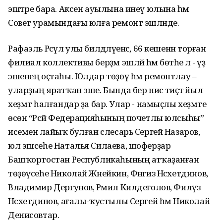
эштәре бара. Аксен ауылына инеү юлына һәм
Совет урамындағы юлға ремонт эшләнде.
Рафаэль Рәсүл улы билдәләүенсә, 66 кешенән торған
филиал коллективы берҙәм эшләй һәм бөтәһе лә - үҙ
эшенең оҫтаһы. Юлдар төҙөү һәм ремонтлау –
уларҙың яратҡан эше. Бында бер нисә тиҫтә йыл
хеҙмәт һалғандар ҙа бар. Улар - намыҫлы хеҙмәте
өсөн “Рәсәй Федерацияһының почетлы юлсыһы”
исеменә лайыҡ булған слесарь Сергей Назаров,
юл эшсеһе Наталья Силаева, шоферҙар
Башҡортостан Республикаһының атҡаҙанған
төҙөүсеһе Николай Жнейкин, Фәнгиз Нәсхетдинов,
Владимир Дергунов, Рәмил Килдеғолов, Филүз
Нәсхетдинов, ағалы-ҡустылы Сергей һәм Николай
Денисовтар.