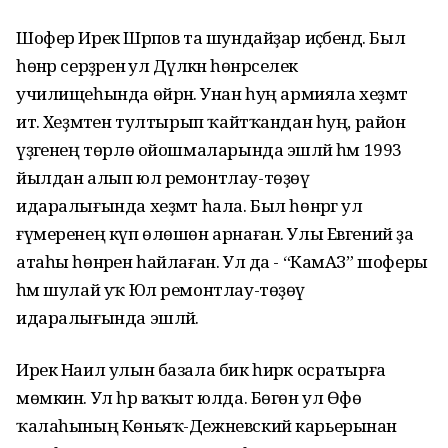
Шофер Ирек Шәрәпов та шундайҙар иҫәбендә. Был
һөнәр серҙәренә ул Дәүләкән һөнәрселек
училищеһында өйрәнә. Унан һуң армияла хеҙмәт
итә. Хеҙмәтен тултырып ҡайтҡандан һуң, район
үҙәгенең төрлө ойошмаларында эшләй һәм 1993
йылдан алып юл ремонтлау-төҙөү
идаралығында хеҙмәт һала. Был һөнәргә ул
ғүмеренең күп өлөшөн арнаған. Улы Евгений ҙа
атаһы һөнәрен һайлаған. Ул да - “КамАЗ” шоферы
һәм шулай уҡ Юл ремонтлау-төҙөү
идаралығында эшләй.
Ирек Наил улын базала бик һирәк осратырға
мөмкин. Ул һәр ваҡыт юлда. Бөгөн ул Өфө
ҡалаһының Көньяҡ-Дежневский карьерынан