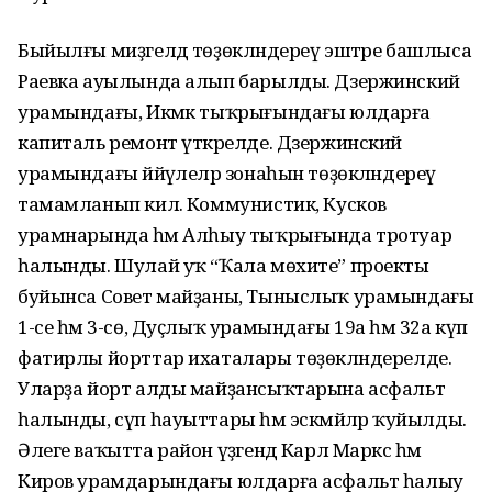
Быйылғы миҙгелдә төҙөкләндереү эштәре башлыса
Раевка ауылында алып барылды. Дзержинский
урамындағы, Икмәк тыҡрығындағы юлдарға
капиталь ремонт үткәрелде. Дзержинский
урамындағы йәйәүлеләр зонаһын төҙөкләндереү
тамамланып килә. Коммунистик, Кусков
урамнарында һәм Алһыу тыҡрығында тротуар
һалынды. Шулай уҡ “Ҡала мөхите” проекты
буйынса Совет майҙаны, Тыныслыҡ урамындағы
1-се һәм 3-сө, Дуҫлыҡ урамындағы 19а һәм 32а күп
фатирлы йорттар ихаталары төҙөкләндерелде.
Уларҙа йорт алды майҙансыҡтарына асфальт
һалынды, сүп һауыттары һәм эскәмйәләр ҡуйылды.
Әлеге ваҡытта район үҙәгендә Карл Маркс һәм
Киров урамдарындағы юлдарға асфальт һалыу