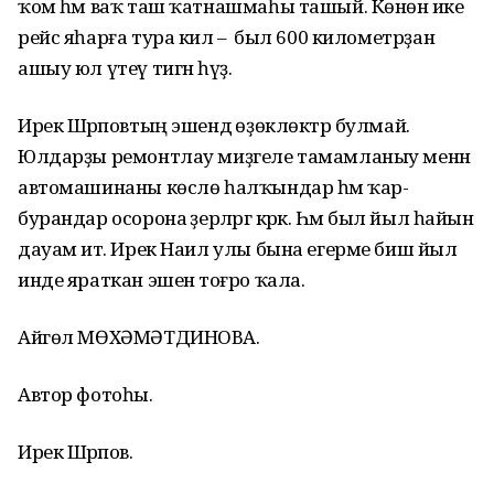
ҡом һәм ваҡ таш ҡатнашмаһы ташый. Көнөнә ике
рейс яһарға тура килә – ә был 600 километрҙан
ашыу юл үтеү тигән һүҙ.
Ирек Шәрәповтың эшендә өҙөклөктәр булмай.
Юлдарҙы ремонтлау миҙгеле тамамланыу менән
автомашинаны көслө һалҡындар һәм ҡар-
бурандар осорона әҙерләргә кәрәк. Һәм был йыл һайын
дауам итә. Ирек Наил улы бына егерме биш йыл
инде яраткан эшенә тоғро ҡала.
Айгөл МӨХӘМӘТДИНОВА.
Автор фотоһы.
Ирек Шәрәпов.